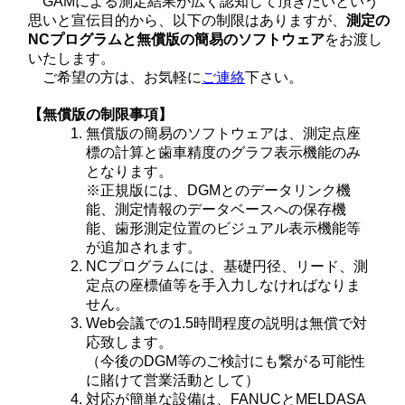
GAMによる測定結果が広く認知して頂きたいという
思いと宣伝目的から、以下の制限はありますが、
測定の
NCプログラムと無償版の簡易のソフトウェア
をお渡し
いたします。
ご希望の方は、お気軽に
ご連絡
下さい。
【無償版の制限事項】
無償版の簡易のソフトウェアは、測定点座
標の計算と歯車精度のグラフ表示機能のみ
となります。
※正規版には、DGMとのデータリンク機
能、測定情報のデータベースへの保存機
能、歯形測定位置のビジュアル表示機能等
が追加されます。
NCプログラムには、基礎円径、リード、測
定点の座標値等を手入力しなければなりま
せん。
Web会議での1.5時間程度の説明は無償で対
応致します。
（今後のDGM等のご検討にも繋がる可能性
に賭けて営業活動として）
対応が簡単な設備は、FANUCとMELDASA