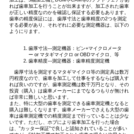
れば歯車加工を行うことが出来ますが、加工された歯車
が正しい精度なのかを確認し保証する必要もあります。
歯車の精度保証には、歯厚寸法と歯車精度の2つを測定
する必要があり、それぞれに必要な測定機器は、以下の
ようにります。
歯厚寸法---測定機器：ピン+マイクロメータ
ー or マタギマイクロ or OBDマイクロ、等
歯車精度---測定機器：歯車精度測定機
歯厚寸法を測定するマタギマイクロ等の測定具は数万
円程度なので、歯車を加工して仕事をするならば購入す
れば良いのですが、歯車測定機は数千万円となり、その
投資（購入）は歯車メーカーにまでなるつもりが無けれ
ば非常に難しいと思います。
また、特に大型の歯車を測定できる歯車測定機となると
購入は難しくなります。歯車メーカーでさえも大型の歯
車は歯車測定機での精度測定まで行っていることは少な
いです。ただし、ホブにより歯車加工を行った場合
は、”カッター保証”で良しと認知されていることが多い