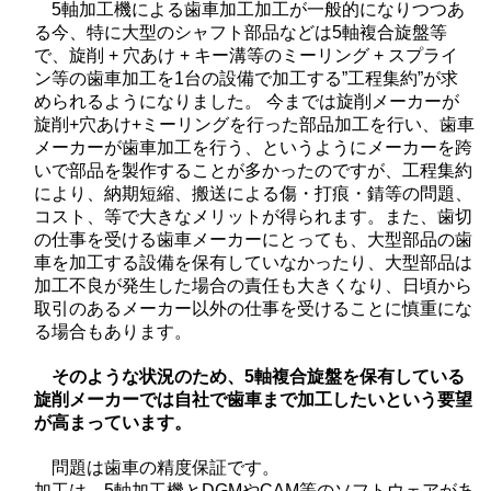
5軸加工機による歯車加工加工が一般的になりつつあ
る今、特に大型のシャフト部品などは5軸複合旋盤等
で、旋削 + 穴あけ + キー溝等のミーリング + スプライ
ン等の歯車加工を1台の設備で加工する”工程集約”が求
められるようになりました。 今までは旋削メーカーが
旋削+穴あけ+ミーリングを行った部品加工を行い、歯車
メーカーが歯車加工を行う、というようにメーカーを跨
いで部品を製作することが多かったのですが、工程集約
により、納期短縮、搬送による傷・打痕・錆等の問題、
コスト、等で大きなメリットが得られます。また、歯切
の仕事を受ける歯車メーカーにとっても、大型部品の歯
車を加工する設備を保有していなかったり、大型部品は
加工不良が発生した場合の責任も大きくなり、日頃から
取引のあるメーカー以外の仕事を受けることに慎重にな
る場合もあります。
そのような状況のため、5軸複合旋盤を保有している
旋削メーカーでは自社で歯車まで加工したいという要望
が高まっています。
問題は歯車の精度保証です。
加工は、5軸加工機とDGMやCAM等のソフトウェアがあ