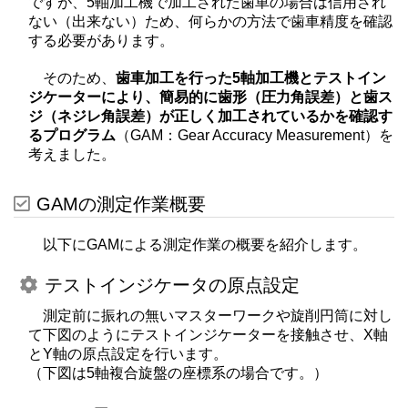
ですが、5軸加工機で加工された歯車の場合は信用され
ない（出来ない）ため、何らかの方法で歯車精度を確認
する必要があります。
そのため、
歯車加工を行った5軸加工機とテストイン
ジケーターにより、簡易的に歯形（圧力角誤差）と歯ス
ジ（ネジレ角誤差）が正しく加工されているかを確認す
るプログラム
（GAM：Gear Accuracy Measurement）を
考えました。
GAMの測定作業概要
以下にGAMによる測定作業の概要を紹介します。
テストインジケータの原点設定
測定前に振れの無いマスターワークや旋削円筒に対し
て下図のようにテストインジケーターを接触させ、X軸
とY軸の原点設定を行います。
（下図は5軸複合旋盤の座標系の場合です。）